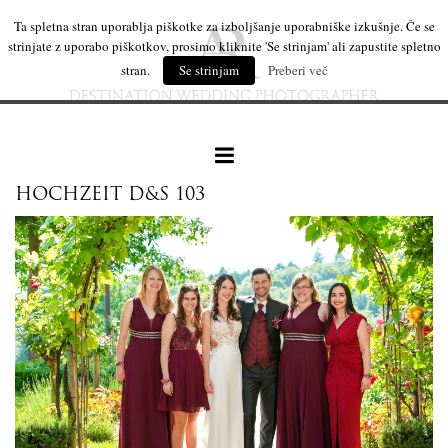
Ta spletna stran uporablja piškotke za izboljšanje uporabniške izkušnje. Če se
strinjate z uporabo piškotkov, prosimo kliknite 'Se strinjam' ali zapustite spletno
stran.
Se strinjam
Preberi več
HOCHZEIT D&S 103
naše delo
leseni izdelki
mi