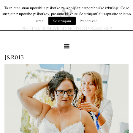
Ta spletna stran uporablja piškotke za izboljšanje uporabniške izkušnje. Če se
strinjate z uporabo piškotkov, prosimo kliknite 'Se strinjam' ali zapustite spletno
stran.
Se strinjam
Preberi več
J&R013
naše delo
leseni izdelki
mi