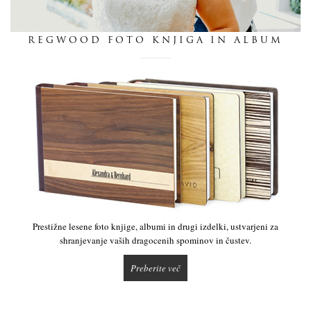
dnevnik
REGWOOD FOTO KNJIGA IN ALBUM
pišite nam
Prestižne lesene foto knjige, albumi in drugi izdelki, ustvarjeni za
shranjevanje vaših dragocenih spominov in čustev.
Preberite več