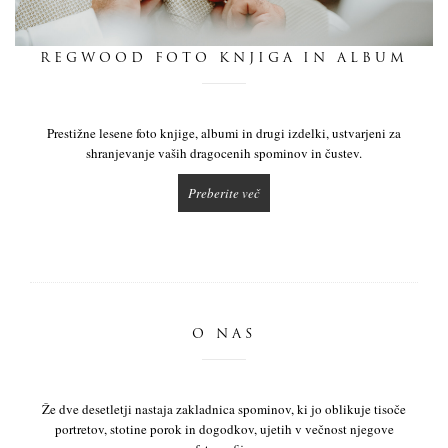
dnevnik
REGWOOD FOTO KNJIGA IN ALBUM
pišite nam
Prestižne lesene foto knjige, albumi in drugi izdelki, ustvarjeni za
shranjevanje vaših dragocenih spominov in čustev.
Preberite več
O NAS
Že dve desetletji nastaja zakladnica spominov, ki jo oblikuje tisoče
portretov, stotine porok in dogodkov, ujetih v večnost njegove