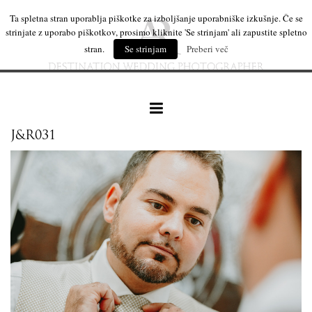
Ta spletna stran uporablja piškotke za izboljšanje uporabniške izkušnje. Če se
strinjate z uporabo piškotkov, prosimo kliknite 'Se strinjam' ali zapustite spletno
stran.
Se strinjam
Preberi več
J&R031
naše delo
leseni izdelki
mi