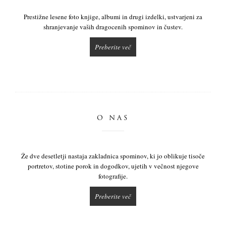
Prestižne lesene foto knjige, albumi in drugi izdelki, ustvarjeni za
shranjevanje vaših dragocenih spominov in čustev.
Preberite več
O NAS
Že dve desetletji nastaja zakladnica spominov, ki jo oblikuje tisoče
portretov, stotine porok in dogodkov, ujetih v večnost njegove
fotografije.
Preberite več