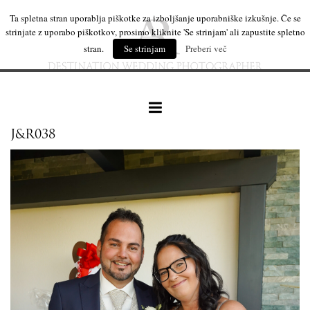
Ta spletna stran uporablja piškotke za izboljšanje uporabniške izkušnje. Če se
strinjate z uporabo piškotkov, prosimo kliknite 'Se strinjam' ali zapustite spletno
stran.
Se strinjam
Preberi več
J&R038
naše delo
leseni izdelki
mi