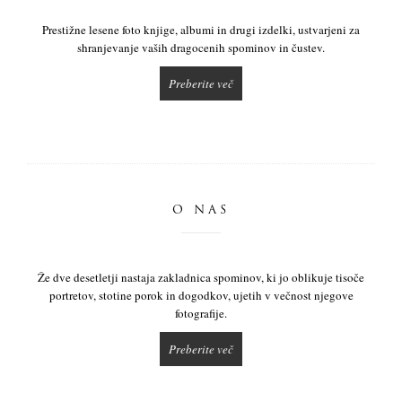
Prestižne lesene foto knjige, albumi in drugi izdelki, ustvarjeni za
shranjevanje vaših dragocenih spominov in čustev.
Preberite več
O NAS
Že dve desetletji nastaja zakladnica spominov, ki jo oblikuje tisoče
portretov, stotine porok in dogodkov, ujetih v večnost njegove
fotografije.
Preberite več