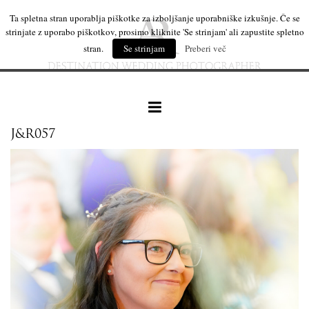
Ta spletna stran uporablja piškotke za izboljšanje uporabniške izkušnje. Če se
strinjate z uporabo piškotkov, prosimo kliknite 'Se strinjam' ali zapustite spletno
stran.
Se strinjam
Preberi več
J&R057
naše delo
leseni izdelki
mi