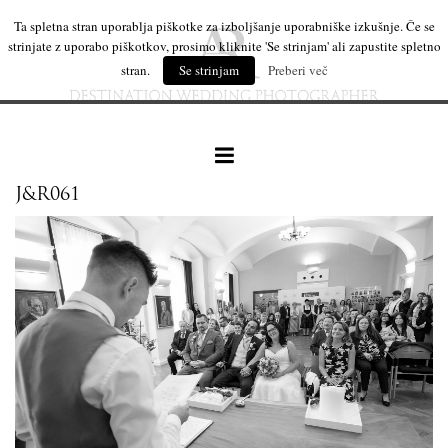
Ta spletna stran uporablja piškotke za izboljšanje uporabniške izkušnje. Če se
strinjate z uporabo piškotkov, prosimo kliknite 'Se strinjam' ali zapustite spletno
stran.
Se strinjam
Preberi več
J&R061
naše delo
leseni izdelki
mi