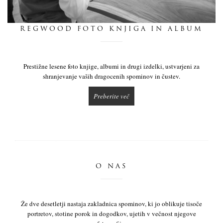
dnevnik
REGWOOD FOTO KNJIGA IN ALBUM
pišite nam
Prestižne lesene foto knjige, albumi in drugi izdelki, ustvarjeni za
shranjevanje vaših dragocenih spominov in čustev.
Preberite več
O NAS
Že dve desetletji nastaja zakladnica spominov, ki jo oblikuje tisoče
portretov, stotine porok in dogodkov, ujetih v večnost njegove