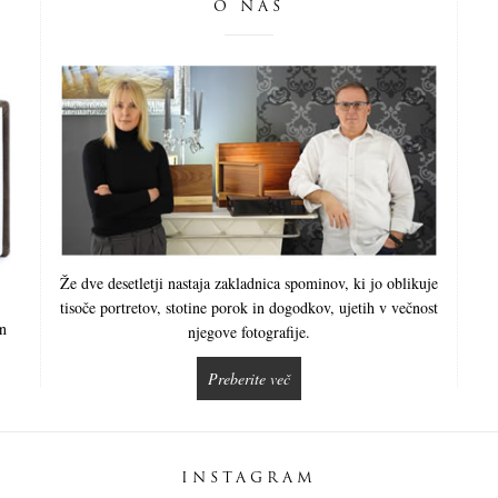
O NAS
Že dve desetletji nastaja zakladnica spominov, ki jo oblikuje
tisoče portretov, stotine porok in dogodkov, ujetih v večnost
in
njegove fotografije.
Preberite več
INSTAGRAM