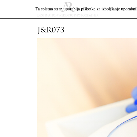
Ta spletna stran uporablja piškotke za izboljšanje uporabniš
J&R073