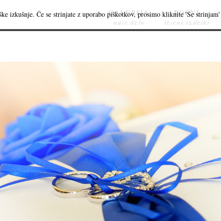
GALERIJA
ROČNI
ke izkušnje. Če se strinjate z uporabo piškotkov, prosimo kliknite 'Se strinjam' 
naše delo
leseni izdelki