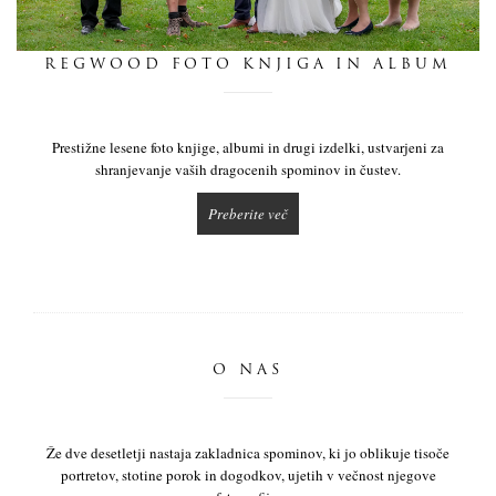
dnevnik
REGWOOD FOTO KNJIGA IN ALBUM
pišite nam
Prestižne lesene foto knjige, albumi in drugi izdelki, ustvarjeni za
shranjevanje vaših dragocenih spominov in čustev.
Preberite več
O NAS
Že dve desetletji nastaja zakladnica spominov, ki jo oblikuje tisoče
portretov, stotine porok in dogodkov, ujetih v večnost njegove