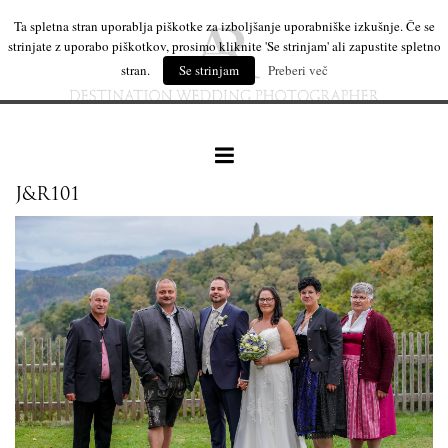
Ta spletna stran uporablja piškotke za izboljšanje uporabniške izkušnje. Če se
strinjate z uporabo piškotkov, prosimo kliknite 'Se strinjam' ali zapustite spletno
stran.
Se strinjam
Preberi več
J&R101
naše delo
leseni izdelki
mi