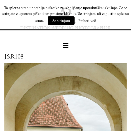
Ta spletna stran uporablja piškotke za izboljšanje uporabniške izkušnje. Če se
strinjate z uporabo piškotkov, prosimo kliknite 'Se strinjam' ali zapustite spletno
stran.
Se strinjam
Preberi več
J&R108
naše delo
leseni izdelki
mi