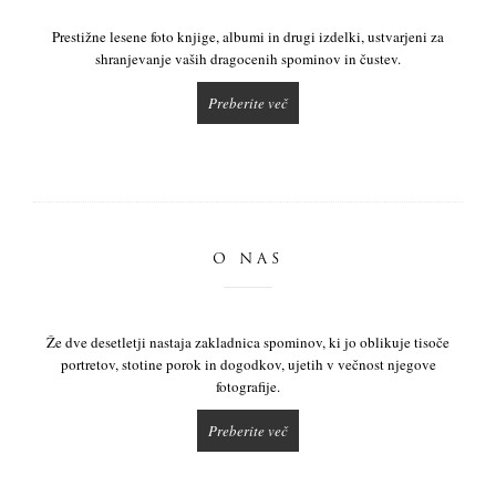
Prestižne lesene foto knjige, albumi in drugi izdelki, ustvarjeni za
shranjevanje vaših dragocenih spominov in čustev.
Preberite več
O NAS
Že dve desetletji nastaja zakladnica spominov, ki jo oblikuje tisoče
portretov, stotine porok in dogodkov, ujetih v večnost njegove
fotografije.
Preberite več