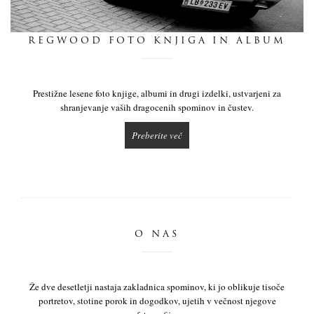
dnevnik
REGWOOD FOTO KNJIGA IN ALBUM
pišite nam
Prestižne lesene foto knjige, albumi in drugi izdelki, ustvarjeni za
shranjevanje vaših dragocenih spominov in čustev.
Preberite več
O NAS
Že dve desetletji nastaja zakladnica spominov, ki jo oblikuje tisoče
portretov, stotine porok in dogodkov, ujetih v večnost njegove