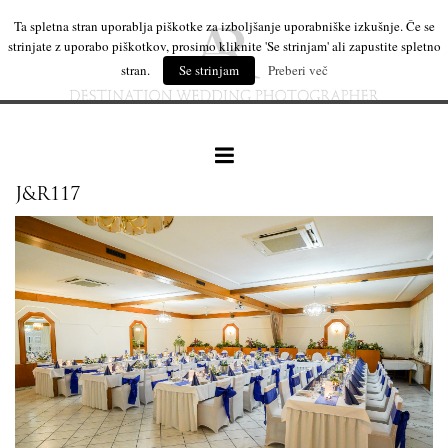
Ta spletna stran uporablja piškotke za izboljšanje uporabniške izkušnje. Če se
strinjate z uporabo piškotkov, prosimo kliknite 'Se strinjam' ali zapustite spletno
stran.
Se strinjam
Preberi več
J&R117
naše delo
leseni izdelki
mi