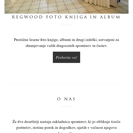
dnevnik
REGWOOD FOTO KNJIGA IN ALBUM
pišite nam
Prestižne lesene foto knjige, albumi in drugi izdelki, ustvarjeni za
shranjevanje vaših dragocenih spominov in čustev.
Preberite več
O NAS
Že dve desetletji nastaja zakladnica spominov, ki jo oblikuje tisoče
portretov, stotine porok in dogodkov, ujetih v večnost njegove