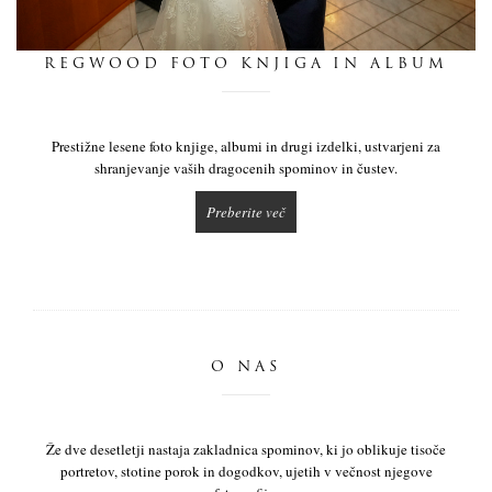
dnevnik
REGWOOD FOTO KNJIGA IN ALBUM
pišite nam
Prestižne lesene foto knjige, albumi in drugi izdelki, ustvarjeni za
shranjevanje vaših dragocenih spominov in čustev.
Preberite več
O NAS
Že dve desetletji nastaja zakladnica spominov, ki jo oblikuje tisoče
portretov, stotine porok in dogodkov, ujetih v večnost njegove