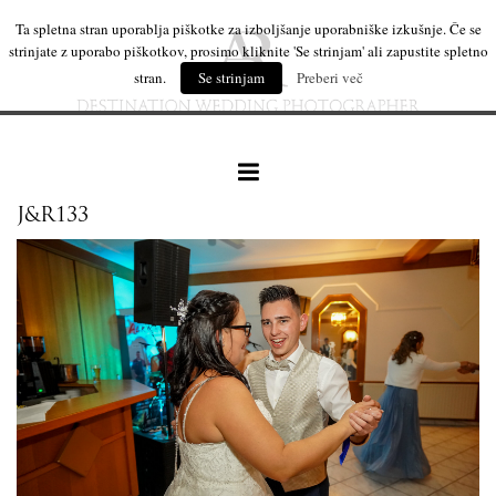
Ta spletna stran uporablja piškotke za izboljšanje uporabniške izkušnje. Če se
strinjate z uporabo piškotkov, prosimo kliknite 'Se strinjam' ali zapustite spletno
stran.
Se strinjam
Preberi več
J&R133
naše delo
leseni izdelki
mi