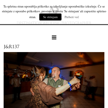
Ta spletna stran uporablja piškotke za izboljšanje uporabniške izkušnje. Če se
strinjate z uporabo piškotkov, prosimo kliknite 'Se strinjam' ali zapustite spletno
stran.
Se strinjam
Preberi več
J&R137
naše delo
leseni izdelki
mi