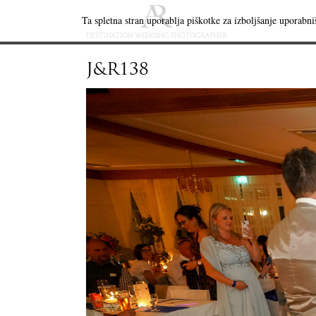
Ta spletna stran uporablja piškotke za izboljšanje uporabniš
J&R138