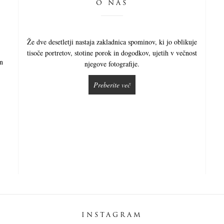
O NAS
Že dve desetletji nastaja zakladnica spominov, ki jo oblikuje
tisoče portretov, stotine porok in dogodkov, ujetih v večnost
in
njegove fotografije.
Preberite več
INSTAGRAM