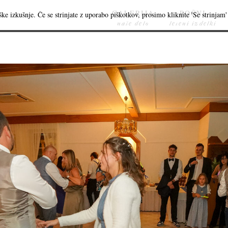
GALERIJA
ROČNI
ke izkušnje. Če se strinjate z uporabo piškotkov, prosimo kliknite 'Se strinjam' 
naše delo
leseni izdelki