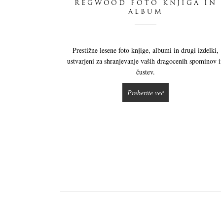
REGWOOD FOTO KNJIGA IN
ALBUM
Prestižne lesene foto knjige, albumi in drugi izdelki,
ustvarjeni za shranjevanje vaših dragocenih spominov 
čustev.
Preberite več