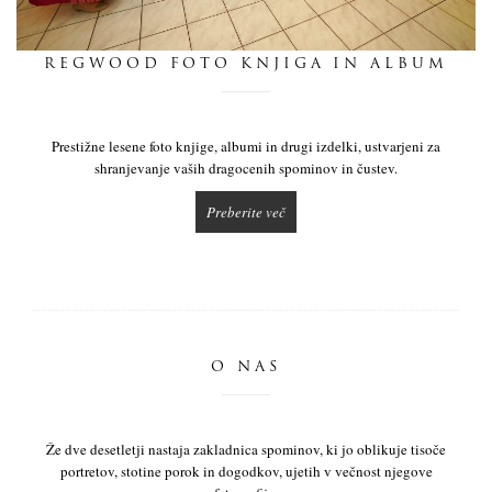
dnevnik
REGWOOD FOTO KNJIGA IN ALBUM
pišite nam
Prestižne lesene foto knjige, albumi in drugi izdelki, ustvarjeni za
shranjevanje vaših dragocenih spominov in čustev.
Preberite več
O NAS
Že dve desetletji nastaja zakladnica spominov, ki jo oblikuje tisoče
portretov, stotine porok in dogodkov, ujetih v večnost njegove