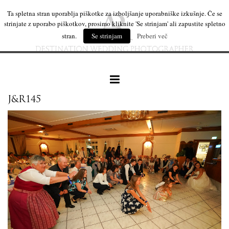
Ta spletna stran uporablja piškotke za izboljšanje uporabniške izkušnje. Če se
strinjate z uporabo piškotkov, prosimo kliknite 'Se strinjam' ali zapustite spletno
stran.
Se strinjam
Preberi več
J&R145
naše delo
leseni izdelki
mi