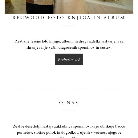
dnevnik
REGWOOD FOTO KNJIGA IN ALBUM
pišite nam
Prestižne lesene foto knjige, albumi in drugi izdelki, ustvarjeni za
shranjevanje vaših dragocenih spominov in čustev.
Preberite več
O NAS
Že dve desetletji nastaja zakladnica spominov, ki jo oblikuje tisoče
portretov, stotine porok in dogodkov, ujetih v večnost njegove