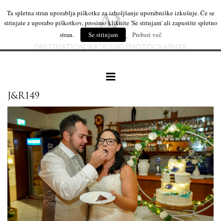
Ta spletna stran uporablja piškotke za izboljšanje uporabniške izkušnje. Če se
strinjate z uporabo piškotkov, prosimo kliknite 'Se strinjam' ali zapustite spletno
stran.
Se strinjam
Preberi več
J&R149
naše delo
leseni izdelki
mi