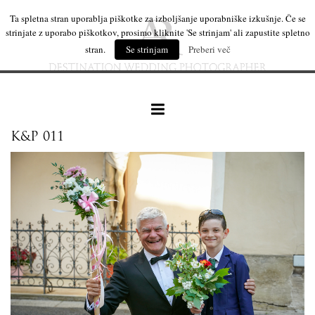
Ta spletna stran uporablja piškotke za izboljšanje uporabniške izkušnje. Če se
strinjate z uporabo piškotkov, prosimo kliknite 'Se strinjam' ali zapustite spletno
stran.
Se strinjam
Preberi več
K&P 011
naše delo
leseni izdelki
mi