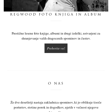
dnevnik
REGWOOD FOTO KNJIGA IN ALBUM
pišite nam
Prestižne lesene foto knjige, albumi in drugi izdelki, ustvarjeni za
shranjevanje vaših dragocenih spominov in čustev.
Preberite več
O NAS
Že dve desetletji nastaja zakladnica spominov, ki jo oblikuje tisoče
portretov, stotine porok in dogodkov, ujetih v večnost njegove