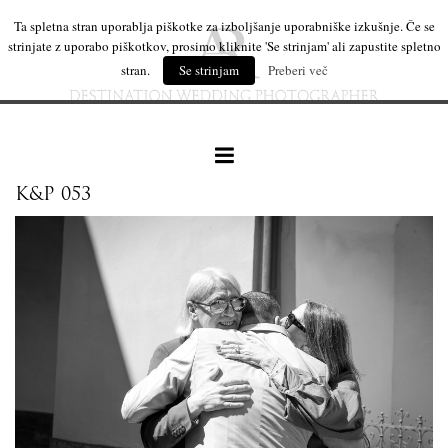
Ta spletna stran uporablja piškotke za izboljšanje uporabniške izkušnje. Če se
strinjate z uporabo piškotkov, prosimo kliknite 'Se strinjam' ali zapustite spletno
stran.
Se strinjam
Preberi več
K&P 053
naše delo
leseni izdelki
mi