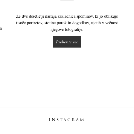
Že dve desetletji nastaja zakladnica spominov, ki jo oblikuje
tisoče portretov, stotine porok in dogodkov, ujetih v večnost
in
njegove fotografije.
Preberite več
INSTAGRAM