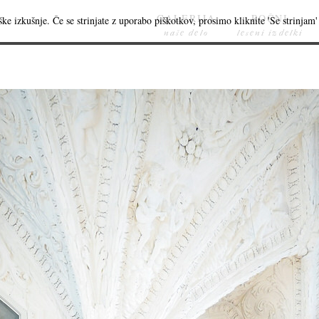
GALERIJA
ROČNI
ke izkušnje. Če se strinjate z uporabo piškotkov, prosimo kliknite 'Se strinjam' 
naše delo
leseni izdelki