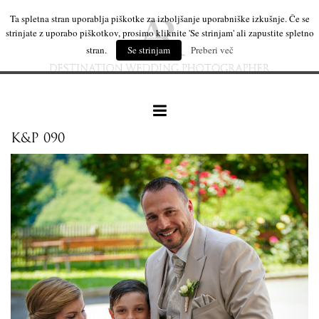
Ta spletna stran uporablja piškotke za izboljšanje uporabniške izkušnje. Če se
strinjate z uporabo piškotkov, prosimo kliknite 'Se strinjam' ali zapustite spletno
stran.
Se strinjam
Preberi več
K&P 090
naše delo
leseni izdelki
mi