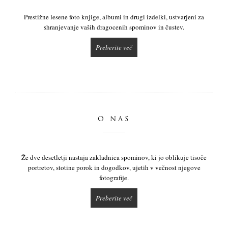
Prestižne lesene foto knjige, albumi in drugi izdelki, ustvarjeni za
shranjevanje vaših dragocenih spominov in čustev.
Preberite več
O NAS
Že dve desetletji nastaja zakladnica spominov, ki jo oblikuje tisoče
portretov, stotine porok in dogodkov, ujetih v večnost njegove
fotografije.
Preberite več