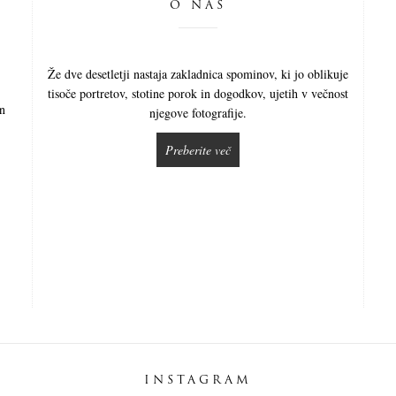
O NAS
Že dve desetletji nastaja zakladnica spominov, ki jo oblikuje
tisoče portretov, stotine porok in dogodkov, ujetih v večnost
in
njegove fotografije.
Preberite več
INSTAGRAM