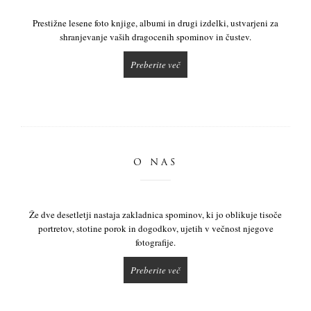
Prestižne lesene foto knjige, albumi in drugi izdelki, ustvarjeni za
shranjevanje vaših dragocenih spominov in čustev.
Preberite več
O NAS
Že dve desetletji nastaja zakladnica spominov, ki jo oblikuje tisoče
portretov, stotine porok in dogodkov, ujetih v večnost njegove
fotografije.
Preberite več