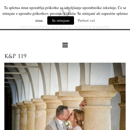
Ta spletna stran uporablja piškotke za izboljšanje uporabniške izkušnje. Če se
strinjate z uporabo piškotkov, prosimo kliknite 'Se strinjam' ali zapustite spletno
stran.
Se strinjam
Preberi več
K&P 119
naše delo
leseni izdelki
mi