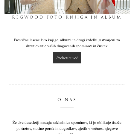
dnevnik
REGWOOD FOTO KNJIGA IN ALBUM
pišite nam
Prestižne lesene foto knjige, albumi in drugi izdelki, ustvarjeni za
shranjevanje vaših dragocenih spominov in čustev.
Preberite več
O NAS
Že dve desetletji nastaja zakladnica spominov, ki jo oblikuje tisoče
portretov, stotine porok in dogodkov, ujetih v večnost njegove