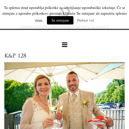
Ta spletna stran uporablja piškotke za izboljšanje uporabniške izkušnje. Če se
strinjate z uporabo piškotkov, prosimo kliknite 'Se strinjam' ali zapustite spletno
stran.
Se strinjam
Preberi več
K&P 128
naše delo
leseni izdelki
mi