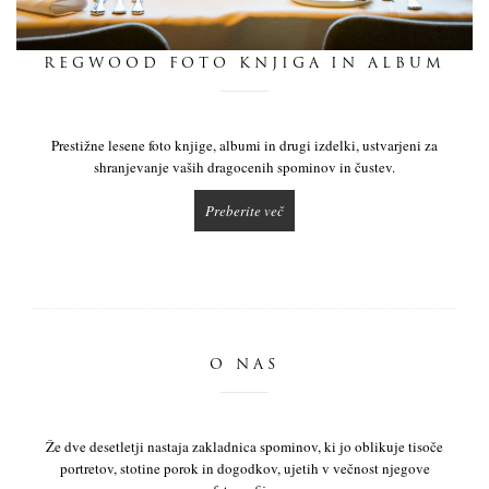
dnevnik
REGWOOD FOTO KNJIGA IN ALBUM
pišite nam
Prestižne lesene foto knjige, albumi in drugi izdelki, ustvarjeni za
shranjevanje vaših dragocenih spominov in čustev.
Preberite več
O NAS
Že dve desetletji nastaja zakladnica spominov, ki jo oblikuje tisoče
portretov, stotine porok in dogodkov, ujetih v večnost njegove