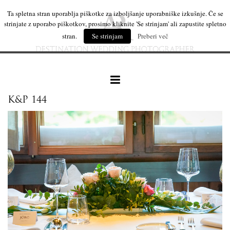
Ta spletna stran uporablja piškotke za izboljšanje uporabniške izkušnje. Če se
strinjate z uporabo piškotkov, prosimo kliknite 'Se strinjam' ali zapustite spletno
stran.
Se strinjam
Preberi več
K&P 144
naše delo
leseni izdelki
mi