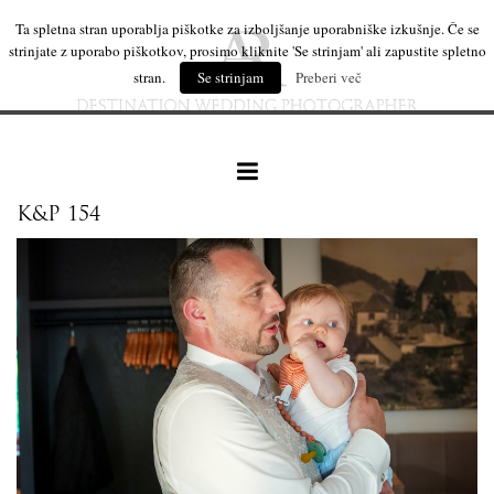
Ta spletna stran uporablja piškotke za izboljšanje uporabniške izkušnje. Če se
strinjate z uporabo piškotkov, prosimo kliknite 'Se strinjam' ali zapustite spletno
stran.
Se strinjam
Preberi več
K&P 154
naše delo
leseni izdelki
mi