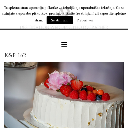
Ta spletna stran uporablja piškotke za izboljšanje uporabniške izkušnje. Če se
strinjate z uporabo piškotkov, prosimo kliknite 'Se strinjam' ali zapustite spletno
stran.
Se strinjam
Preberi več
K&P 162
naše delo
leseni izdelki
mi