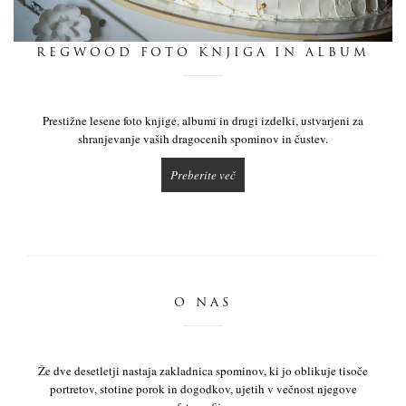
dnevnik
REGWOOD FOTO KNJIGA IN ALBUM
pišite nam
Prestižne lesene foto knjige, albumi in drugi izdelki, ustvarjeni za
shranjevanje vaših dragocenih spominov in čustev.
Preberite več
O NAS
Že dve desetletji nastaja zakladnica spominov, ki jo oblikuje tisoče
portretov, stotine porok in dogodkov, ujetih v večnost njegove