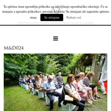
Ta spletna stran uporablja piškotke za izboljšanje uporabniške izkušnje. Če se
strinjate z uporabo piškotkov, prosimo kliknite 'Se strinjam' ali zapustite spletno
stran.
Se strinjam
Preberi več
M&D024
naše delo
leseni izdelki
mi