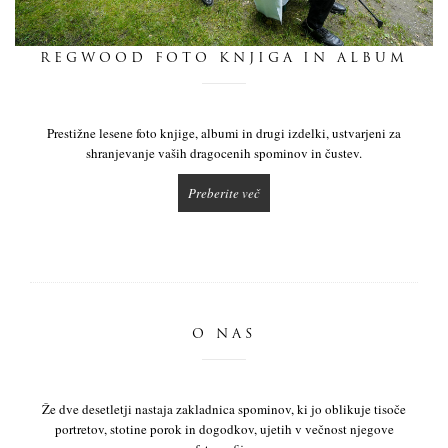
dnevnik
REGWOOD FOTO KNJIGA IN ALBUM
pišite nam
Prestižne lesene foto knjige, albumi in drugi izdelki, ustvarjeni za
shranjevanje vaših dragocenih spominov in čustev.
Preberite več
O NAS
Že dve desetletji nastaja zakladnica spominov, ki jo oblikuje tisoče
portretov, stotine porok in dogodkov, ujetih v večnost njegove