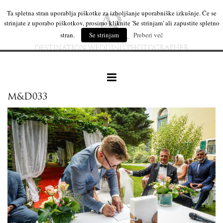
Ta spletna stran uporablja piškotke za izboljšanje uporabniške izkušnje. Če se
strinjate z uporabo piškotkov, prosimo kliknite 'Se strinjam' ali zapustite spletno
stran.
Se strinjam
Preberi več
M&D033
naše delo
leseni izdelki
mi