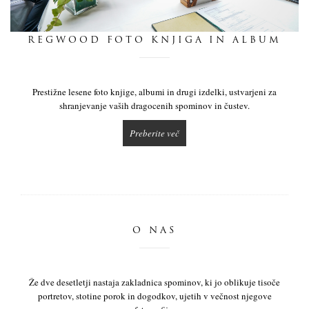
dnevnik
REGWOOD FOTO KNJIGA IN ALBUM
pišite nam
Prestižne lesene foto knjige, albumi in drugi izdelki, ustvarjeni za
shranjevanje vaših dragocenih spominov in čustev.
Preberite več
O NAS
Že dve desetletji nastaja zakladnica spominov, ki jo oblikuje tisoče
portretov, stotine porok in dogodkov, ujetih v večnost njegove