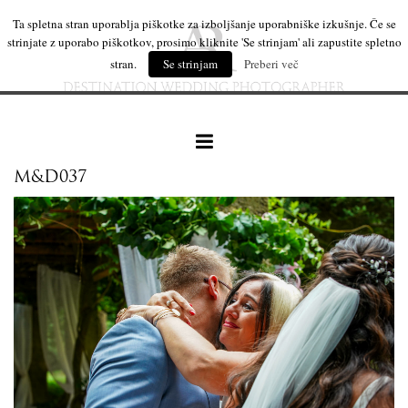
Ta spletna stran uporablja piškotke za izboljšanje uporabniške izkušnje. Če se
strinjate z uporabo piškotkov, prosimo kliknite 'Se strinjam' ali zapustite spletno
stran.
Se strinjam
Preberi več
M&D037
naše delo
leseni izdelki
mi