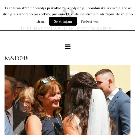
Ta spletna stran uporablja piškotke za izboljšanje uporabniške izkušnje. Če se
strinjate z uporabo piškotkov, prosimo kliknite 'Se strinjam' ali zapustite spletno
stran.
Se strinjam
Preberi več
M&D048
naše delo
leseni izdelki
mi