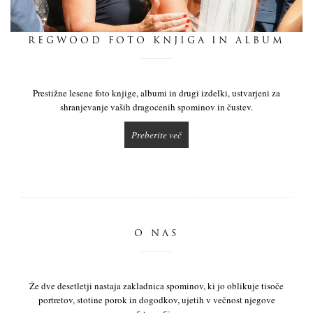
dnevnik
REGWOOD FOTO KNJIGA IN ALBUM
pišite nam
Prestižne lesene foto knjige, albumi in drugi izdelki, ustvarjeni za
shranjevanje vaših dragocenih spominov in čustev.
Preberite več
O NAS
Že dve desetletji nastaja zakladnica spominov, ki jo oblikuje tisoče
portretov, stotine porok in dogodkov, ujetih v večnost njegove