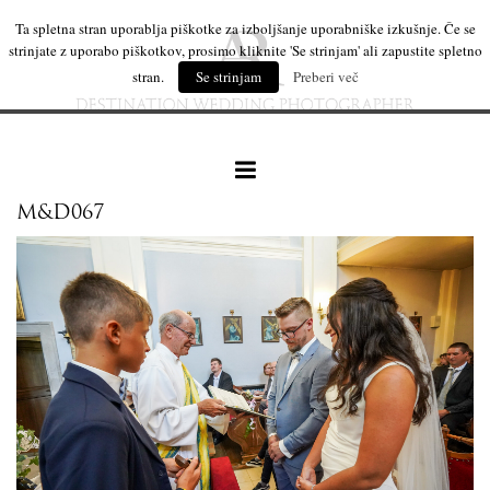
Ta spletna stran uporablja piškotke za izboljšanje uporabniške izkušnje. Če se
strinjate z uporabo piškotkov, prosimo kliknite 'Se strinjam' ali zapustite spletno
stran.
Se strinjam
Preberi več
M&D067
naše delo
leseni izdelki
mi