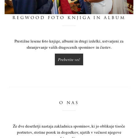
dnevnik
REGWOOD FOTO KNJIGA IN ALBUM
pišite nam
Prestižne lesene foto knjige, albumi in drugi izdelki, ustvarjeni za
shranjevanje vaših dragocenih spominov in čustev.
Preberite več
O NAS
Že dve desetletji nastaja zakladnica spominov, ki jo oblikuje tisoče
portretov, stotine porok in dogodkov, ujetih v večnost njegove