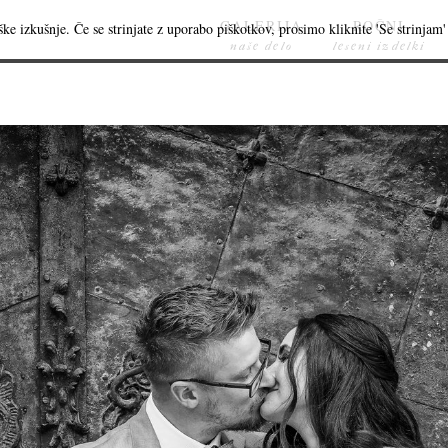
GALERIJA
ROČNI
ke izkušnje. Če se strinjate z uporabo piškotkov, prosimo kliknite 'Se strinjam' 
naše delo
leseni izdelki