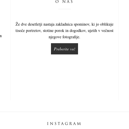
O NAS
Že dve desetletji nastaja zakladnica spominov, ki jo oblikuje
tisoče portretov, stotine porok in dogodkov, ujetih v večnost
in
njegove fotografije.
Preberite več
INSTAGRAM