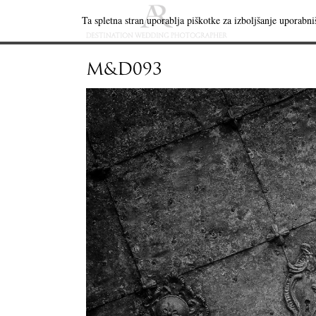
Ta spletna stran uporablja piškotke za izboljšanje uporabniš
M&D093