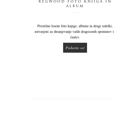
REGWOOD FOTO KNJIGA IN
ALBUM
Prestižne lesene foto knjige, albumi in drugi izdelki,
ustvarjeni za shranjevanje vaših dragocenih spominov 
čustev.
Preberite več