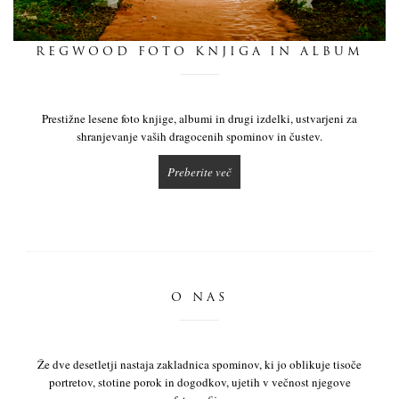
dnevnik
REGWOOD FOTO KNJIGA IN ALBUM
pišite nam
Prestižne lesene foto knjige, albumi in drugi izdelki, ustvarjeni za
shranjevanje vaših dragocenih spominov in čustev.
Preberite več
O NAS
Že dve desetletji nastaja zakladnica spominov, ki jo oblikuje tisoče
portretov, stotine porok in dogodkov, ujetih v večnost njegove