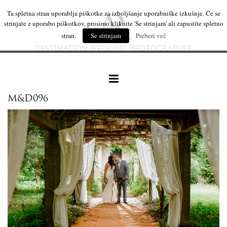
Ta spletna stran uporablja piškotke za izboljšanje uporabniške izkušnje. Če se
strinjate z uporabo piškotkov, prosimo kliknite 'Se strinjam' ali zapustite spletno
stran.
Se strinjam
Preberi več
M&D096
naše delo
leseni izdelki
mi