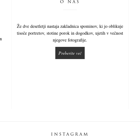
O NAS
Že dve desetletji nastaja zakladnica spominov, ki jo oblikuje
tisoče portretov, stotine porok in dogodkov, ujetih v večnost
in
njegove fotografije.
Preberite več
INSTAGRAM