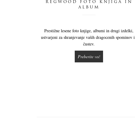
REGWOOD FOTO KNJIGA IN
ALBUM
Prestižne lesene foto knjige, albumi in drugi izdelki,
ustvarjeni za shranjevanje vaših dragocenih spominov 
čustev.
Preberite več