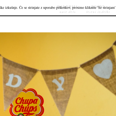
GALERIJA
ROČNI
ke izkušnje. Če se strinjate z uporabo piškotkov, prosimo kliknite 'Se strinjam' 
naše delo
leseni izdelki