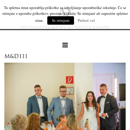
Ta spletna stran uporablja piškotke za izboljšanje uporabniške izkušnje. Če se
strinjate z uporabo piškotkov, prosimo kliknite 'Se strinjam' ali zapustite spletno
stran.
Se strinjam
Preberi več
M&D111
naše delo
leseni izdelki
mi