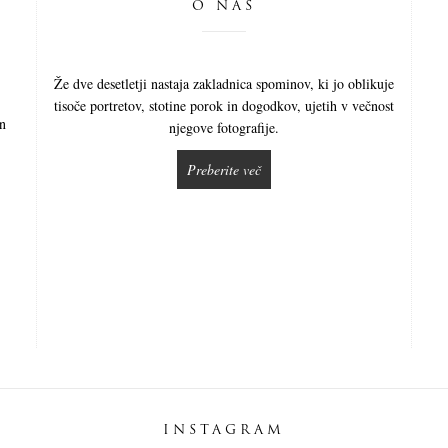
O NAS
Že dve desetletji nastaja zakladnica spominov, ki jo oblikuje
tisoče portretov, stotine porok in dogodkov, ujetih v večnost
in
njegove fotografije.
Preberite več
INSTAGRAM