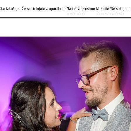
GALERIJA
ROČNI
ke izkušnje. Če se strinjate z uporabo piškotkov, prosimo kliknite 'Se strinjam' 
naše delo
leseni izdelki