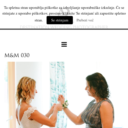
Ta spletna stran uporablja piškotke za izboljšanje uporabniške izkušnje. Če se
strinjate z uporabo piškotkov, prosimo kliknite 'Se strinjam' ali zapustite spletno
stran.
Se strinjam
Preberi več
M&M 030
naše delo
leseni izdelki
mi