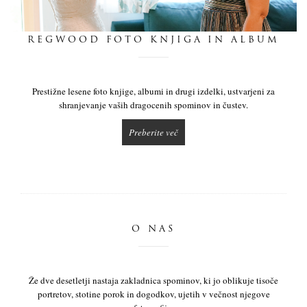
dnevnik
REGWOOD FOTO KNJIGA IN ALBUM
pišite nam
Prestižne lesene foto knjige, albumi in drugi izdelki, ustvarjeni za
shranjevanje vaših dragocenih spominov in čustev.
Preberite več
O NAS
Že dve desetletji nastaja zakladnica spominov, ki jo oblikuje tisoče
portretov, stotine porok in dogodkov, ujetih v večnost njegove