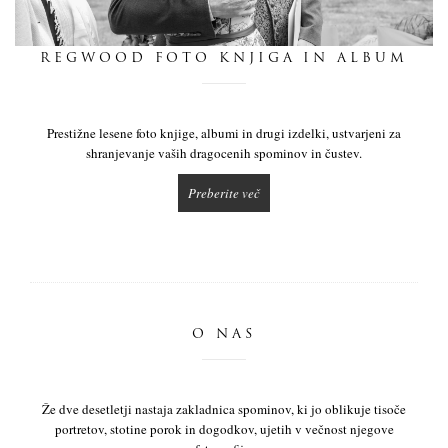
dnevnik
REGWOOD FOTO KNJIGA IN ALBUM
pišite nam
Prestižne lesene foto knjige, albumi in drugi izdelki, ustvarjeni za
shranjevanje vaših dragocenih spominov in čustev.
Preberite več
O NAS
Že dve desetletji nastaja zakladnica spominov, ki jo oblikuje tisoče
portretov, stotine porok in dogodkov, ujetih v večnost njegove