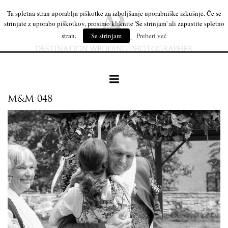
Ta spletna stran uporablja piškotke za izboljšanje uporabniške izkušnje. Če se
strinjate z uporabo piškotkov, prosimo kliknite 'Se strinjam' ali zapustite spletno
stran.
Se strinjam
Preberi več
M&M 048
naše delo
leseni izdelki
mi