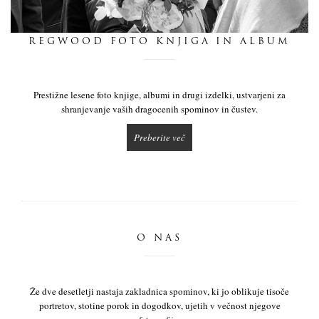
dnevnik
REGWOOD FOTO KNJIGA IN ALBUM
pišite nam
Prestižne lesene foto knjige, albumi in drugi izdelki, ustvarjeni za
shranjevanje vaših dragocenih spominov in čustev.
Preberite več
O NAS
Že dve desetletji nastaja zakladnica spominov, ki jo oblikuje tisoče
portretov, stotine porok in dogodkov, ujetih v večnost njegove