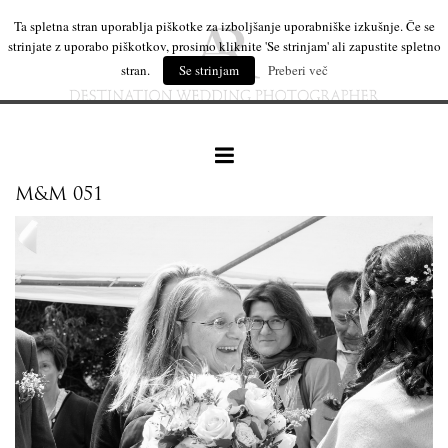
Ta spletna stran uporablja piškotke za izboljšanje uporabniške izkušnje. Če se
strinjate z uporabo piškotkov, prosimo kliknite 'Se strinjam' ali zapustite spletno
stran.
Se strinjam
Preberi več
M&M 051
naše delo
leseni izdelki
mi