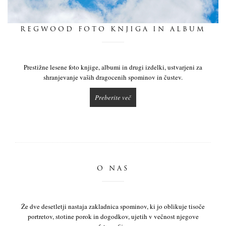
dnevnik
REGWOOD FOTO KNJIGA IN ALBUM
pišite nam
Prestižne lesene foto knjige, albumi in drugi izdelki, ustvarjeni za
shranjevanje vaših dragocenih spominov in čustev.
Preberite več
O NAS
Že dve desetletji nastaja zakladnica spominov, ki jo oblikuje tisoče
portretov, stotine porok in dogodkov, ujetih v večnost njegove