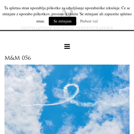
Ta spletna stran uporablja piškotke za izboljšanje uporabniške izkušnje. Če se
strinjate z uporabo piškotkov, prosimo kliknite 'Se strinjam' ali zapustite spletno
stran.
Se strinjam
Preberi več
M&M 056
naše delo
leseni izdelki
mi