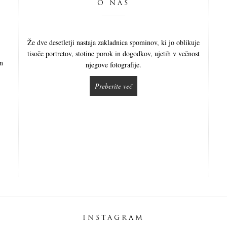
O NAS
Že dve desetletji nastaja zakladnica spominov, ki jo oblikuje
tisoče portretov, stotine porok in dogodkov, ujetih v večnost
in
njegove fotografije.
Preberite več
INSTAGRAM