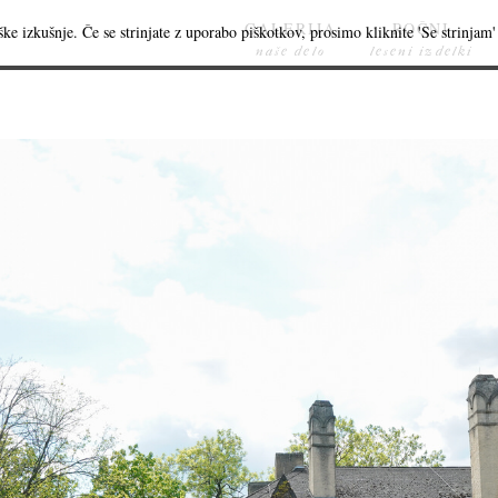
GALERIJA
ROČNI
ke izkušnje. Če se strinjate z uporabo piškotkov, prosimo kliknite 'Se strinjam' 
naše delo
leseni izdelki