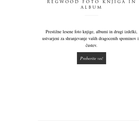
REGWOOD FOTO KNJIGA IN
ALBUM
Prestižne lesene foto knjige, albumi in drugi izdelki,
ustvarjeni za shranjevanje vaših dragocenih spominov 
čustev.
Preberite več