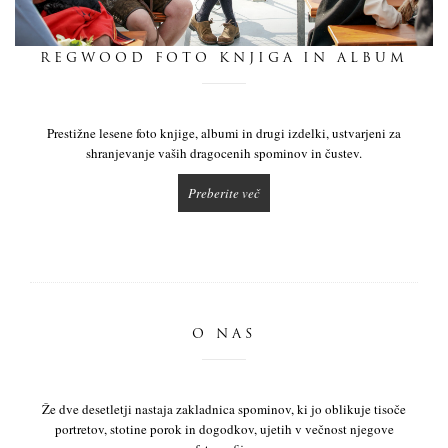
dnevnik
REGWOOD FOTO KNJIGA IN ALBUM
pišite nam
Prestižne lesene foto knjige, albumi in drugi izdelki, ustvarjeni za
shranjevanje vaših dragocenih spominov in čustev.
Preberite več
O NAS
Že dve desetletji nastaja zakladnica spominov, ki jo oblikuje tisoče
portretov, stotine porok in dogodkov, ujetih v večnost njegove