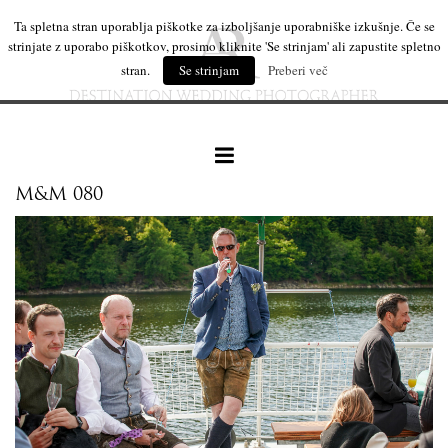
Ta spletna stran uporablja piškotke za izboljšanje uporabniške izkušnje. Če se
strinjate z uporabo piškotkov, prosimo kliknite 'Se strinjam' ali zapustite spletno
stran.
Se strinjam
Preberi več
M&M 080
naše delo
leseni izdelki
mi