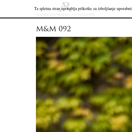
Ta spletna stran uporablja piškotke za izboljšanje uporabniš
M&M 092