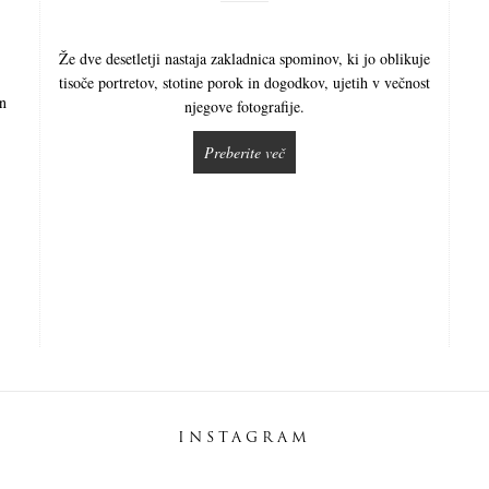
Že dve desetletji nastaja zakladnica spominov, ki jo oblikuje
tisoče portretov, stotine porok in dogodkov, ujetih v večnost
in
njegove fotografije.
Preberite več
INSTAGRAM