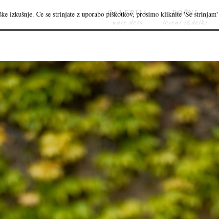
GALERIJA
ROČNI
ke izkušnje. Če se strinjate z uporabo piškotkov, prosimo kliknite 'Se strinjam' 
naše delo
leseni izdelki