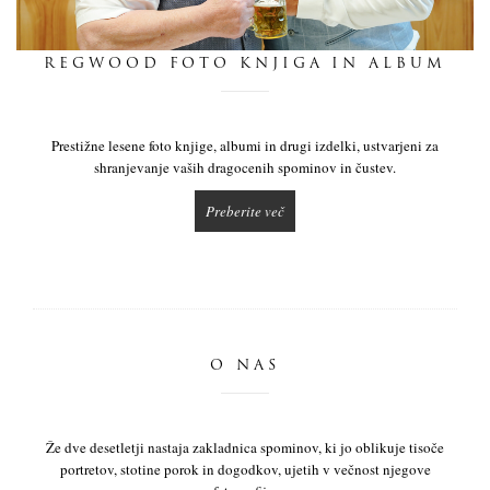
dnevnik
REGWOOD FOTO KNJIGA IN ALBUM
pišite nam
Prestižne lesene foto knjige, albumi in drugi izdelki, ustvarjeni za
shranjevanje vaših dragocenih spominov in čustev.
Preberite več
O NAS
Že dve desetletji nastaja zakladnica spominov, ki jo oblikuje tisoče
portretov, stotine porok in dogodkov, ujetih v večnost njegove