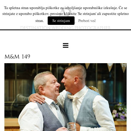
Ta spletna stran uporablja piškotke za izboljšanje uporabniške izkušnje. Če se
strinjate z uporabo piškotkov, prosimo kliknite 'Se strinjam' ali zapustite spletno
stran.
Se strinjam
Preberi več
M&M 149
naše delo
leseni izdelki
mi