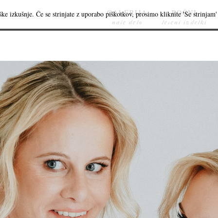
GALERIJA
ROČNI
ke izkušnje. Če se strinjate z uporabo piškotkov, prosimo kliknite 'Se strinjam' 
naše delo
leseni izdelki