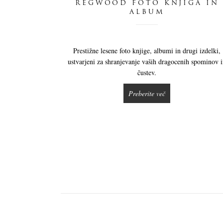
REGWOOD FOTO KNJIGA IN
ALBUM
Prestižne lesene foto knjige, albumi in drugi izdelki,
ustvarjeni za shranjevanje vaših dragocenih spominov 
čustev.
Preberite več