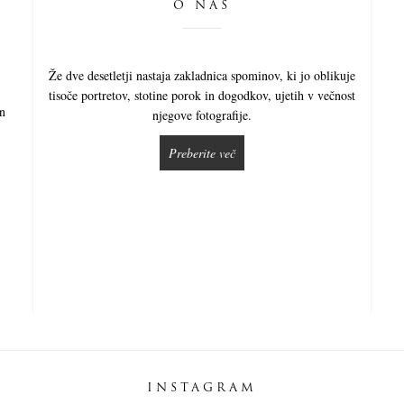
O NAS
Že dve desetletji nastaja zakladnica spominov, ki jo oblikuje
tisoče portretov, stotine porok in dogodkov, ujetih v večnost
in
njegove fotografije.
Preberite več
INSTAGRAM