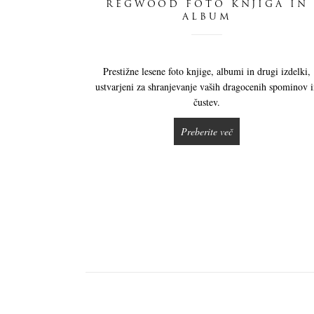
REGWOOD FOTO KNJIGA IN
ALBUM
Prestižne lesene foto knjige, albumi in drugi izdelki,
ustvarjeni za shranjevanje vaših dragocenih spominov 
čustev.
Preberite več