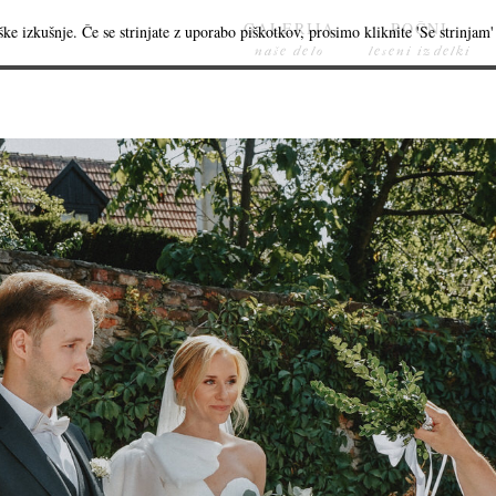
GALERIJA
ROČNI
ke izkušnje. Če se strinjate z uporabo piškotkov, prosimo kliknite 'Se strinjam' 
naše delo
leseni izdelki