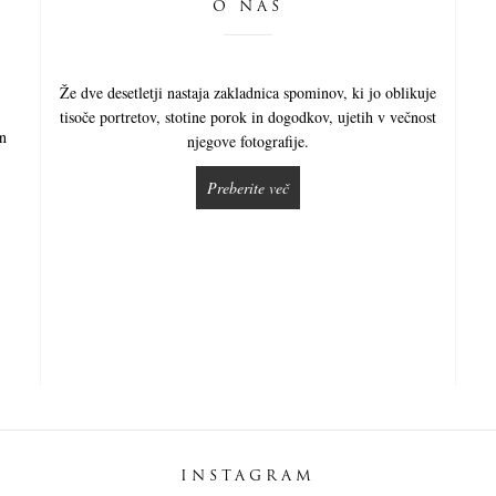
O NAS
Že dve desetletji nastaja zakladnica spominov, ki jo oblikuje
tisoče portretov, stotine porok in dogodkov, ujetih v večnost
in
njegove fotografije.
Preberite več
INSTAGRAM