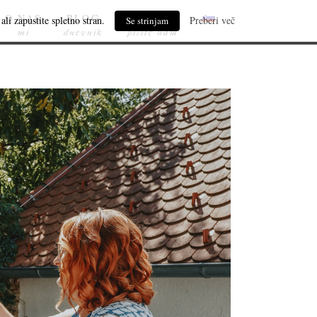
O NAS
BLOG
KONTAKT
ali zapustite spletno stran.
Preberi več
Se strinjam
mi
dnevnik
pišite nam