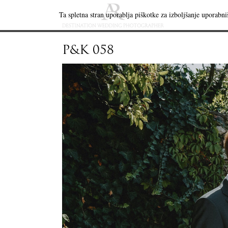
Ta spletna stran uporablja piškotke za izboljšanje uporabniš
P&K 058