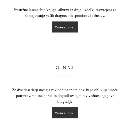
Prestižne lesene foto knjige, albumi in drugi izdelki, ustvarjeni za
shranjevanje vaših dragocenih spominov in čustev.
Preberite več
O NAS
Že dve desetletji nastaja zakladnica spominov, ki jo oblikuje tisoče
portretov, stotine porok in dogodkov, ujetih v večnost njegove
fotografije.
Preberite več