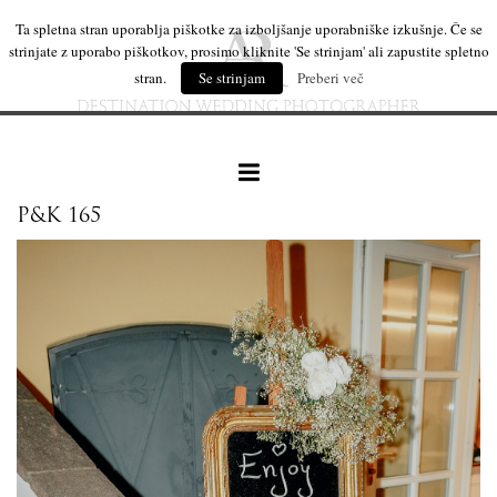
Ta spletna stran uporablja piškotke za izboljšanje uporabniške izkušnje. Če se
strinjate z uporabo piškotkov, prosimo kliknite 'Se strinjam' ali zapustite spletno
stran.
Se strinjam
Preberi več
P&K 165
naše delo
leseni izdelki
mi