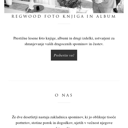
dnevnik
REGWOOD FOTO KNJIGA IN ALBUM
pišite nam
Prestižne lesene foto knjige, albumi in drugi izdelki, ustvarjeni za
shranjevanje vaših dragocenih spominov in čustev.
Preberite več
O NAS
Že dve desetletji nastaja zakladnica spominov, ki jo oblikuje tisoče
portretov, stotine porok in dogodkov, ujetih v večnost njegove