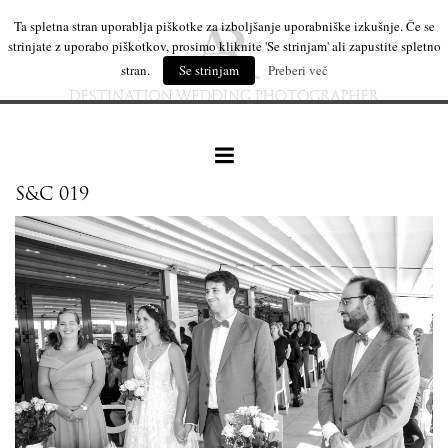
Ta spletna stran uporablja piškotke za izboljšanje uporabniške izkušnje. Če se
strinjate z uporabo piškotkov, prosimo kliknite 'Se strinjam' ali zapustite spletno
stran.
Se strinjam
Preberi več
S&C 019
naše delo
leseni izdelki
mi