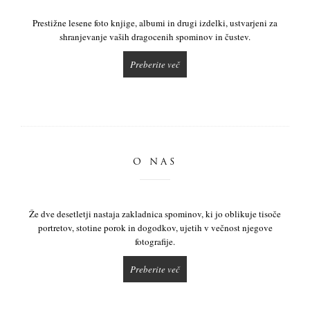
Prestižne lesene foto knjige, albumi in drugi izdelki, ustvarjeni za
shranjevanje vaših dragocenih spominov in čustev.
Preberite več
O NAS
Že dve desetletji nastaja zakladnica spominov, ki jo oblikuje tisoče
portretov, stotine porok in dogodkov, ujetih v večnost njegove
fotografije.
Preberite več