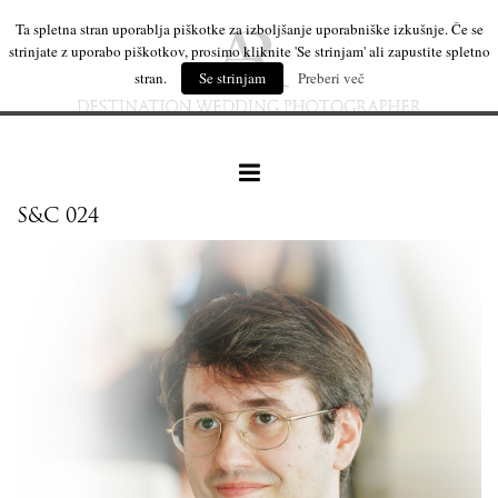
Ta spletna stran uporablja piškotke za izboljšanje uporabniške izkušnje. Če se
strinjate z uporabo piškotkov, prosimo kliknite 'Se strinjam' ali zapustite spletno
stran.
Se strinjam
Preberi več
S&C 024
naše delo
leseni izdelki
mi