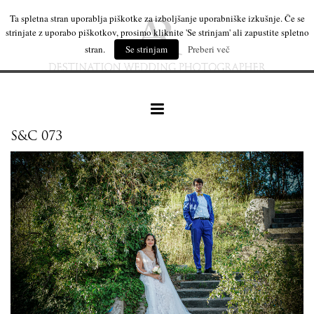
Ta spletna stran uporablja piškotke za izboljšanje uporabniške izkušnje. Če se
strinjate z uporabo piškotkov, prosimo kliknite 'Se strinjam' ali zapustite spletno
stran.
Se strinjam
Preberi več
S&C 073
naše delo
leseni izdelki
mi