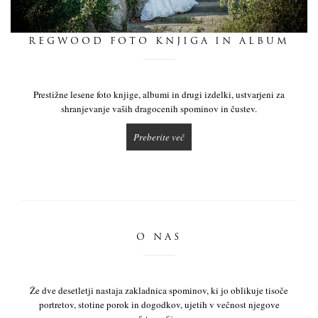
dnevnik
REGWOOD FOTO KNJIGA IN ALBUM
pišite nam
Prestižne lesene foto knjige, albumi in drugi izdelki, ustvarjeni za
shranjevanje vaših dragocenih spominov in čustev.
Preberite več
O NAS
Že dve desetletji nastaja zakladnica spominov, ki jo oblikuje tisoče
portretov, stotine porok in dogodkov, ujetih v večnost njegove